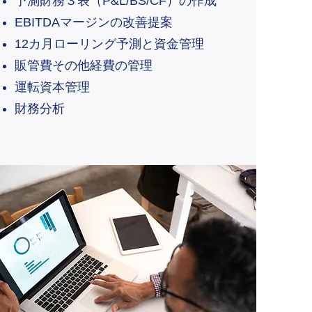
予測財務３表（P&L/BS/CF）の作成
EBITDAマージンの改善提案
12カ月ローリング予測と資金管理
販管費その他経費の管理
運転資本管理
​財務分析