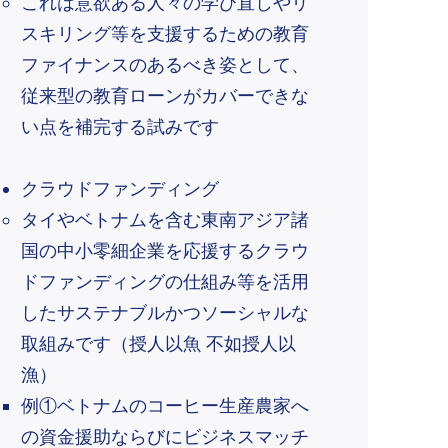
これは意欲ある人々の学び直しやリ
スキリング等を支援するための教育
ファイナンスのあるべき姿として、
従来型の教育ローンがカバーできな
い点を補完する試みで
す
クラウドファンディング
タイやベトナムを含む東南アジア諸
国の中小零細企業を応援するクラウ
ドファンディングの仕組み等を活用
したサステナブルかつソーシャルな
取組みです（授人以魚 不如授人以
漁）
①
例
ベトナムのコーヒー生産農家へ
の資金援助ならびにビジネスマッチ