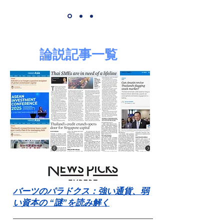
論説記事
一覧
バーツのパラドクス：強い通貨、弱
い資本の “謎”を読み解く