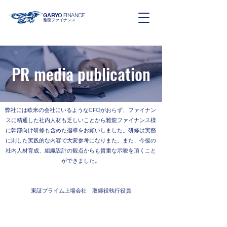
GARYO
FINANCE
雅龍ファイナンス
PR media publication
弊社には欧米の会社にいるようなCFOがおらず、ファイナン
スに精通した社内人材も乏しいことから雅龍ファイナンス様
に幹部向け研修も含めた指導をお願いしました。
研修は実務
に則した実践的な内容で大変参考になりまた。また、今後の
社内人材育成、組織設計の観点からも貴重な示唆を頂くこと
ができました。
東証プライム上場会社 取締役執行役員