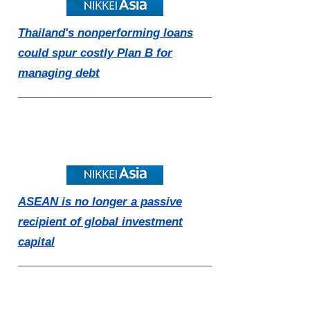
Thailand's nonperforming loans
could spur costly Plan B for
managing debt
ASEAN is no longer a passive
recipient of global investment
capital