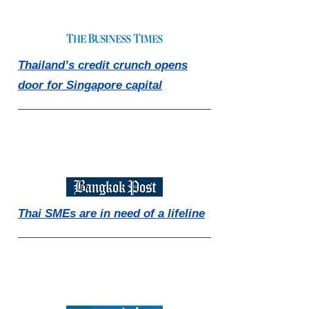
Thailand’s credit crunch opens
door for Singapore capital
Thai SMEs are in need of a lifeline